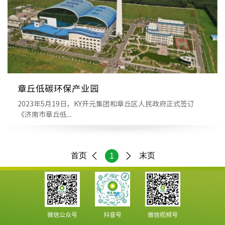
章丘低碳环保产业园
2023年5月19日，KY开元集团和章丘区人民政府正式签订
《济南市章丘低...
首页
末页
1
微信公众号
抖音号
微信视频号