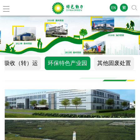
EN
繁
垃圾收（转）运
环保特色产业园
其他固废处置