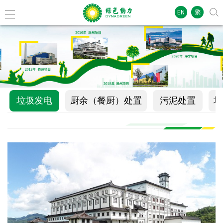
EN
繁
垃圾发电
厨余（餐厨）处置
污泥处置
垃