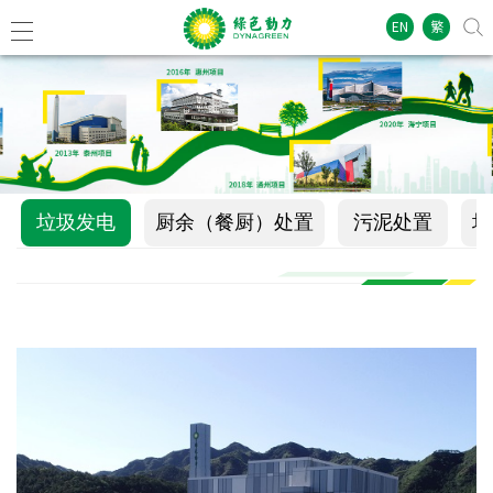
EN
繁
垃圾发电
厨余（餐厨）处置
污泥处置
垃